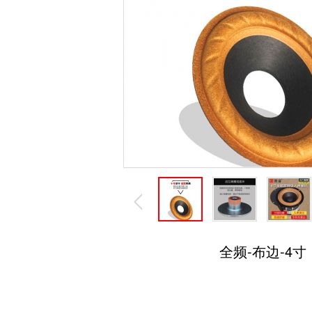
全频-布边-4寸