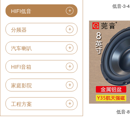
低音-3-
HIFI低音
分频器
汽车喇叭
HIFI音箱
家庭影院
工程方案
低音-