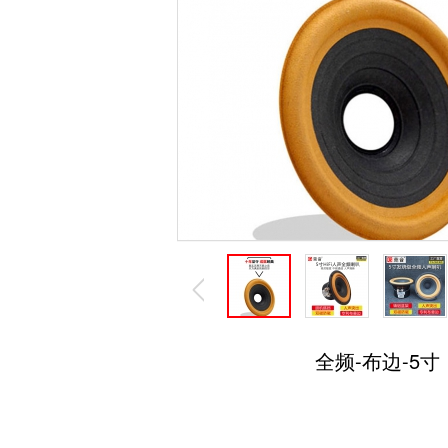
全频-布边-5寸