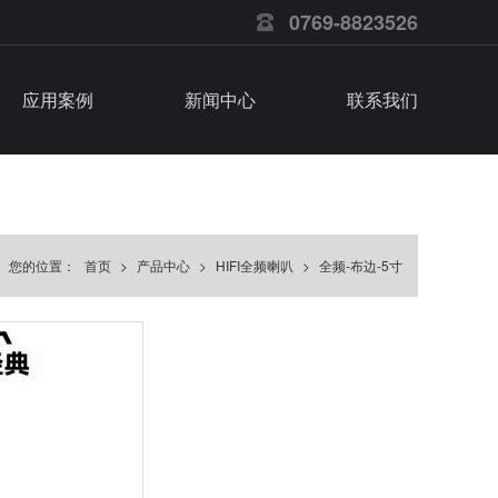
0769-8823526
应用案例
新闻中心
联系我们
您的位置：
首页
>
产品中心
>
HIFI全频喇叭
>
全频-布边-5寸